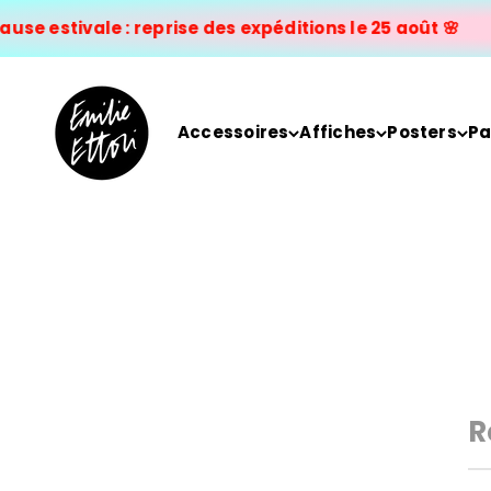
Passer au contenu
se estivale : reprise des expéditions le 25 août 🌸
EMILIE ETTORI ILLUSTRATION
Accessoires
Affiches
Posters
Pa