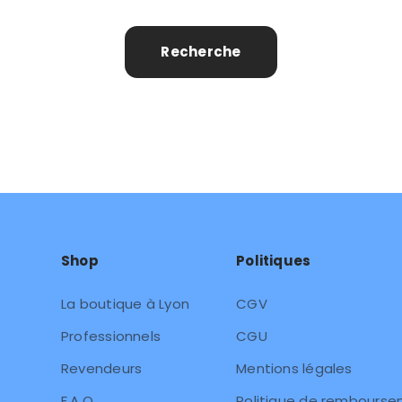
Recherche
Shop
Politiques
La boutique à Lyon
CGV
Professionnels
CGU
Revendeurs
Mentions légales
F.A.Q.
Politique de rembours