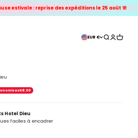
estivale : reprise des expéditions le 25 août 🌸
Ouvrir la reche
Ouvrir le co
Voir le pa
EUR €
ieu
l
conomisez
€8.00
ts Hotel Dieu
ues faciles à encadrer