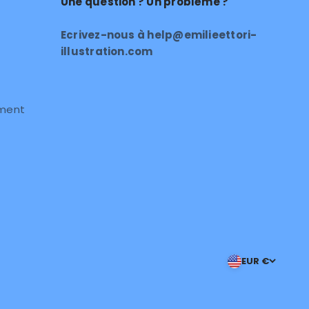
Une question ? Un problème ?
Ecrivez-nous à help@emilieettori-
illustration.com
ement
EUR €