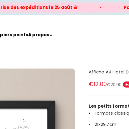
e des expéditions le 25 août 🌸
Pause 
piers peints
A propos
Affiche A4 Hotel D
Prix de vente
€12.00
Prix norma
€20.00
E
Les petits forma
Formats classiq
21x29,7cm