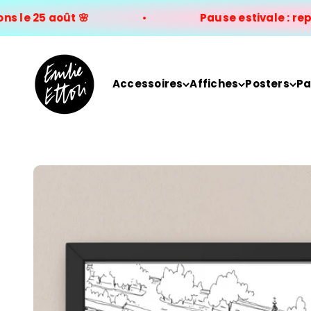
Passer au contenu
le 25 août 🌸
Pause estivale : repris
EMILIE ETTORI ILLUSTRATION
Accessoires
Affiches
Posters
Pa