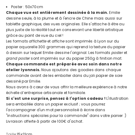
Poster : 50x70cm
Chaque vue est entièrement dessinée à la main.
Emilie
dessine seule, à la plume et à l'encre de Chine mais aussi sur
tablette graphique, des vues originales. Elle s'attache à être au
plus juste de la réalité tout en conservant une liberté artistique
grâce au point de vue du ciel !
Les formats
affichette
et
affiche
sont imprimés à Lyon sur du
papier aquarelle 300 grammes qui reprend la texture du papier
à dessin sur lequel Emilie dessine l'original. Les formats
poster
et
grand poster
sont imprimés sur du papier 250g à finition mat.
Chaque commande est préparée avec soin dans notre
atelier lyonnais.
Nous ajoutons des goodies dans chaque
commande avant de les emballer dans du joli papier de soie
dessiné par Emilie.
Nous avons à cœur de vous offrir la meilleure expérience à notre
échelle d’entreprise artisanale et familiale.
Si c'est une surprise, pensez à l'option cadeau !
L'illustration
sera emballée dans un papier exclusif ; vous pourrez
l'accompagner d'un mot personnalisé à écrire dans
"instructions spéciales pour la commande" dans votre panier :)
Livraison offerte à partir de 100€ d'achat.
Taille:
15x21cm