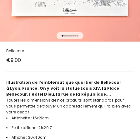
Aller à l'élément 1
Aller à l'élément 2
Aller à l'élément 3
Aller à l'élément 4
Aller à l'élément 5
Aller à l'élément 6
Aller à l'élément 7
Aller à l'élément 8
Aller à l'élément 9
Bellecour
Prix de vente
€9.00
Illustration de l'emblématique quartier de Bellecour
à Lyon, France. On y voit la statue Louis XIV, la Place
Bellecour, l'Hôtel Dieu, la rue de la République,...
Toutes les dimensions de nos produits sont standards pour
vous permettre de trouver un cadre facilement qui ira bien
avec
votre déco !
Affichette : 15x21cm
Petite affiche: 21x29.7
Affiche : 30x40cm