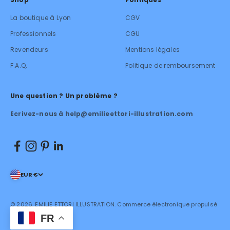
La boutique à Lyon
CGV
Professionnels
CGU
Revendeurs
Mentions légales
F.A.Q.
Politique de remboursement
Une question ? Un problème ?
Ecrivez-nous à help@emilieettori-illustration.com
EUR €
© 2026, EMILIE ETTORI ILLUSTRATION.
Commerce électronique propulsé
par Shopify
FR