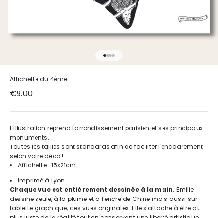
Aller à l'élément 1
Aller à l'élément 2
Aller à l'élément 3
Aller à l'élément 4
Affichette du 4ème
Prix de vente
€9.00
L'illustration reprend l'arrondissement parisien et ses principaux
monuments.
Toutes les tailles sont standards afin de faciliter l'encadrement
selon votre déco !
Affichette : 15x21cm
Imprimé à Lyon
Chaque vue est entièrement dessinée à la main.
Emilie
dessine seule, à la plume et à l'encre de Chine mais aussi sur
tablette graphique, des vues originales. Elle s'attache à être au
plus juste de la réalité tout en conservant une liberté artistique