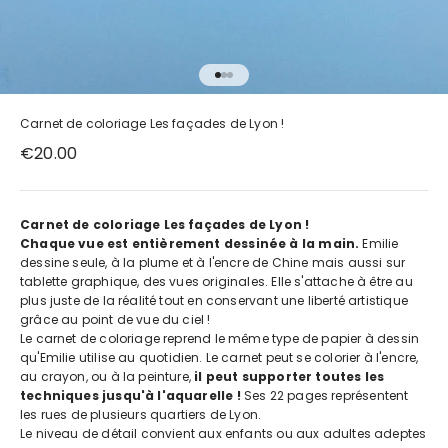
Aller à l'élément 1
Aller à l'élément 5
Aller à l'élément 6
Carnet de coloriage Les façades de Lyon !
Prix de vente
€20.00
Carnet de coloriage Les façades de Lyon !
Chaque vue est entièrement dessinée à la main.
Emilie
dessine seule, à la plume et à l'encre de Chine mais aussi sur
tablette graphique, des vues originales. Elle s'attache à être au
plus juste de la réalité tout en conservant une liberté artistique
grâce au point de vue du ciel !
Le carnet de coloriage reprend le même type de papier à dessin
qu'Emilie utilise au quotidien. L
e carnet peut se colorier à l'encre,
au crayon, ou à la peinture,
il
peut supporter toutes les
techniques jusqu'à l'aquarelle !
Ses 22 pages représentent
les rues de plusieurs quartiers de Lyon.
Le niveau de détail convient aux enfants ou aux adultes adeptes