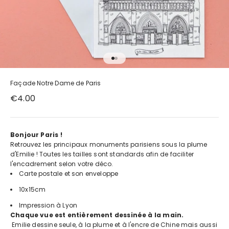
Aller à l'élément 1
Aller à l'élément 2
Façade Notre Dame de Paris
Prix de vente
€4.00
Bonjour Paris !
Retrouvez les principaux monuments parisiens sous la plume
d'Emilie ! Toutes les tailles sont standards afin de faciliter
l'encadrement selon votre déco.
Carte postale et son enveloppe
10x15cm
Impression à Lyon
Chaque vue est entièrement dessinée à la main.
Emilie dessine seule, à la plume et à l'encre de Chine mais aussi