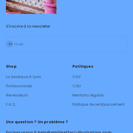
S'inscrire à la newsletter
S'inscrire
E-mail
Shop
Politiques
La boutique à Lyon
CGV
Professionnels
CGU
Revendeurs
Mentions légales
F.A.Q.
Politique de remboursement
Une question ? Un problème ?
Ecrivez-nous à help@emilieettori-illustration.com