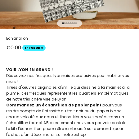
Aller à l'élément 1
Aller à l'élément 2
Aller à l'élément 3
Aller à l'élément 4
Aller à l'élément 5
Aller à l'élément 6
Aller à l'élément 7
Aller à l'élément 8
Echantillon
Prix de vente
€0.00
En rupture
VOIR LYON EN GRAND !
Découvrez nos fresques lyonnaises exclusives pour habiller vos
murs !
Tirées d'œuvres originales d'Emilie qui dessine à la main et à la
plume ; ces fresques représentent les quartiers emblématiques
de notre très chère ville de Lyon.
Commandez un échantillon de papier peint
pour vous
rendre compte de l'intensité du trait noir ou du papier blanc
chaud velouté que nous utilisons. Nous vous expédierons un
échantillon format A5 directement chez vous par voie postale.
Le kit d'échantillon pourra être remboursé sur demande pour
l'achat d'un décor mural sur notre eshop.