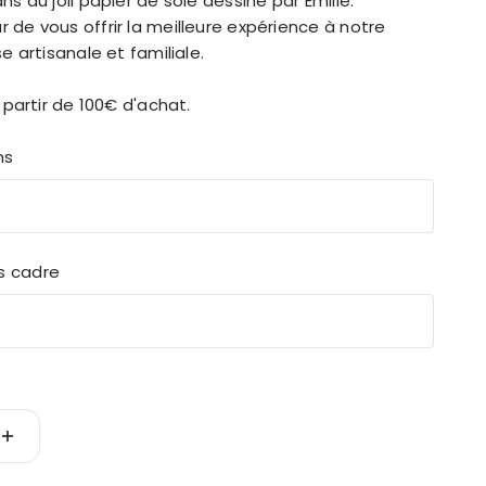
ns du joli papier de soie dessiné par Emilie.
de vous offrir la meilleure expérience à notre
e artisanale et familiale.
 partir de 100€ d'achat.
ns
s cadre