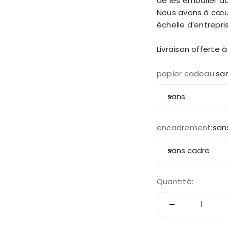
de les emballer da
Nous avons à cœur 
échelle d’entrepris
Livraison offerte à
papier cadeau:
sa
sans
encadrement:
san
sans cadre
Quantité: