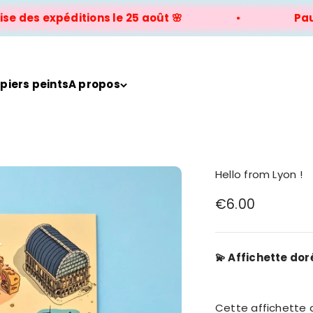
s expéditions le 25 août 🌸
Pause est
piers peints
A propos
Hello from Lyon !
Prix de vente
€6.00
💫
Affichette dor
Cette affichette 