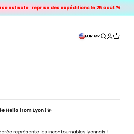
ivale : reprise des expéditions le 25 août 🌸
Ouvrir la reche
Ouvrir le co
Voir le pa
EUR €
ée Hello from Lyon !
💫
dorée représente les incontournables lyonnais !