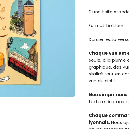
D'une taille stand
Format 15x21cm
Dorure recto vers
Chaque vue est e
seule, à la plume 
graphique, des vues
réalité tout en co
vue du ciel !
Nous imprimons 
texture du papier à
Chaque commande
lyonnais.
Nous aj