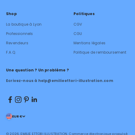
Shop
Politiques
La boutique à Lyon
CGV
Professionnels
CGU
Revendeurs
Mentions légales
F.A.Q.
Politique de remboursement
Une question ? Un problème ?
Ecrivez-nous à help@emilieettori-illustration.com
EUR €
© 2026, EMILIE ETTORI ILLUSTRATION.
Commerce électronique propulsé