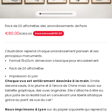
Aller à l'élément 1
Aller à l'élément 2
Aller à l'élément 3
Aller à l'élément 4
Aller à l'élément 5
Aller à l'élément 6
Aller à l'élément 7
Aller à l'élément 8
Aller à l'élément 9
Aller à l'élément 10
Aller à l'élément 11
Aller à l'élément 12
Aller à l'élément 13
Aller à l'élément 14
Aller à l'élément 15
Aller à l'élément 16
Aller à l'élément 17
Aller à l'élément 18
Aller à l'élément 19
Aller à l'élément 20
Aller à l'élément 21
Aller à l'élément 22
Pack de 20 affichettes des arrondissements de Paris
Prix de vente
€80.00
Prix normal
€180.00
Economisez
€100.00
L'illustration reprend chaque arrondissement parisien et ses
principaux monuments.
Format 15x21cm dimension classique pour encadrement
Pack de 20 affichettes
Impression à Lyon
Chaque vue est entièrement dessinée à la main.
Emilie
dessine seule, à la plume et à l'encre de Chine mais aussi sur
tablette graphique, des vues originales. Elle s'attache à être au
plus juste de la réalité tout en conservant une liberté artistique
grâce au point de vue du ciel !
Nous imprimons à Lyon
sur du papier aquarelle qui reprend la