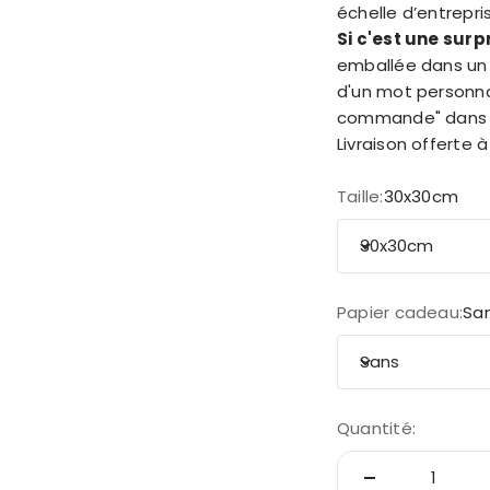
échelle d’entrepris
Si c'est une surp
emballée dans un 
d'un mot personnal
commande" dans v
Livraison offerte à
Taille:
30x30cm
30x30cm
Papier cadeau:
Sa
Sans
Quantité: