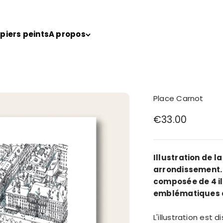
piers peints
A propos
Place Carnot
Prix de vente
€33.00
Illustration de l
arrondissement
composée de 4 il
emblématiques d
L'illustration est 