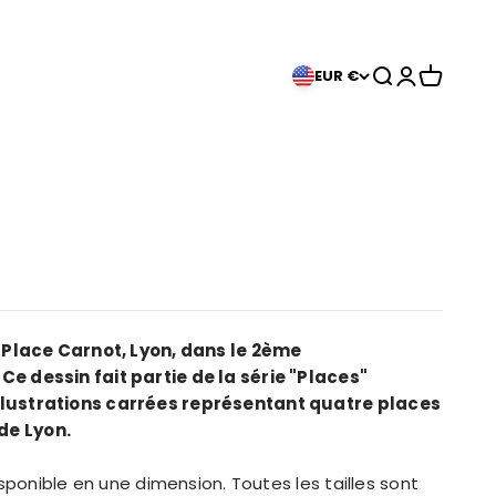
Ouvrir la reche
Ouvrir le co
Voir le pa
EUR €
a Place Carnot, Lyon, dans le 2ème
.
Ce dessin fait partie de la série "Places"
lustrations carrées représentant quatre places
e Lyon.
disponible en une dimension. Toutes les tailles sont