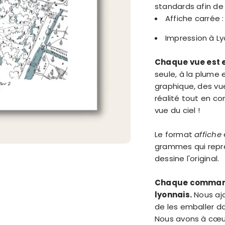
standards afin de 
Affiche carrée 
Impression à L
Chaque vue est e
seule, à la plume 
graphique, des vues
réalité tout en co
vue du ciel !
Le format
affiche
grammes qui repren
dessine l'original.
Chaque commande
lyonnais.
Nous aj
de les emballer da
Nous avons à cœur 