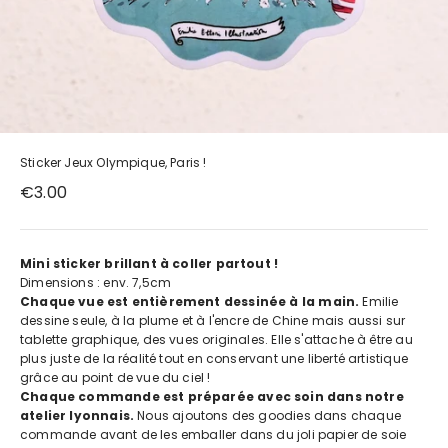
Sticker Jeux Olympique, Paris !
Prix de vente
€3.00
Mini sticker brillant à coller partout !
Dimensions : env. 7,5cm
Chaque vue est entièrement dessinée à la main.
Emilie
dessine seule, à la plume et à l'encre de Chine mais aussi sur
tablette graphique, des vues originales. Elle s'attache à être au
plus juste de la réalité tout en conservant une liberté artistique
grâce au point de vue du ciel !
Chaque commande est préparée avec soin dans notre
atelier lyonnais.
Nous ajoutons des goodies dans chaque
commande avant de les emballer dans du joli papier de soie