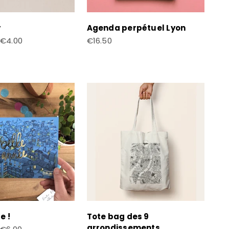
r
Agenda perpétuel Lyon
te
Prix de vente
€4.00
€16.50
e !
Tote bag des 9
arrondissements
te