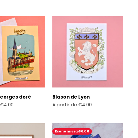
Georges doré
Blason de Lyon
te
Prix de vente
€4.00
A partir de
€4.00
Economisez
€6.00