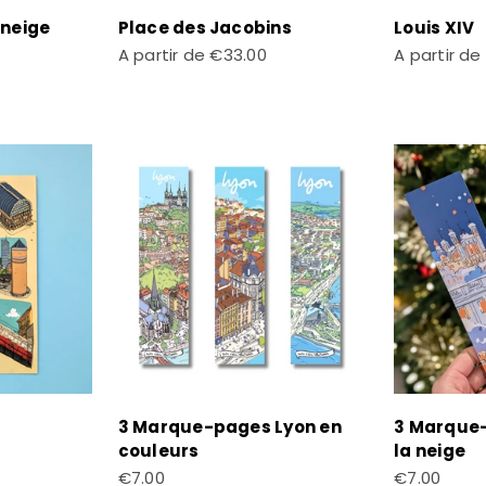
 neige
Place des Jacobins
Louis XIV
Prix de vente
Prix de ven
A partir de
€33.00
A partir de
3 Marque-pages Lyon en
3 Marque-
couleurs
la neige
Prix de vente
Prix de ven
€7.00
€7.00