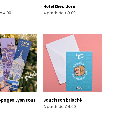
Hotel Dieu doré
te
Prix de vente
€4.00
A partir de
€9.00
pages Lyon sous
Saucisson brioché
Prix de vente
A partir de
€4.00
te