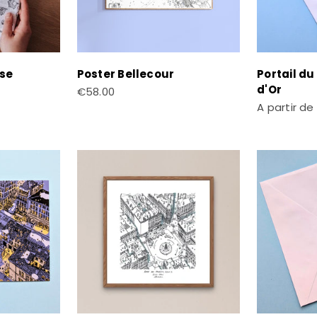
ise
Poster Bellecour
Portail du
d'Or
Prix de vente
€58.00
Prix de ven
A partir de