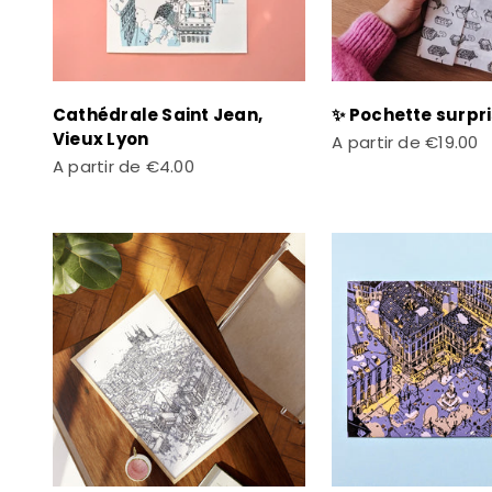
Cathédrale Saint Jean,
✨ Pochette surpr
Vieux Lyon
Prix de vente
A partir de
€19.00
Prix de vente
A partir de
€4.00