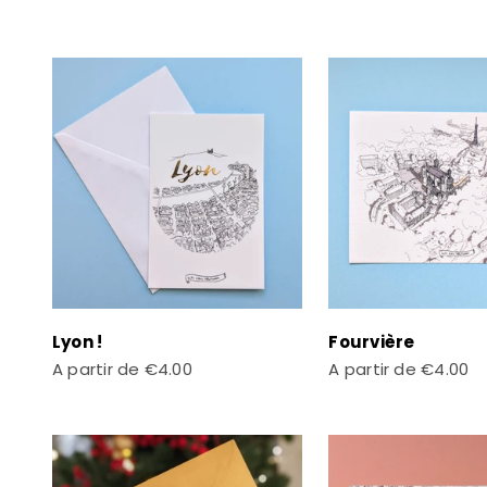
Lyon !
Fourvière
Prix de vente
Prix de vente
A partir de
€4.00
A partir de
€4.00