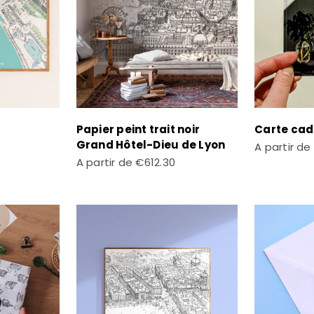
Papier peint trait noir
Carte ca
Grand Hôtel-Dieu de Lyon
Prix de ven
A partir de
Prix de vente
A partir de
€612.30