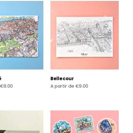
é
Bellecour
te
Prix de vente
€9.00
A partir de
€9.00