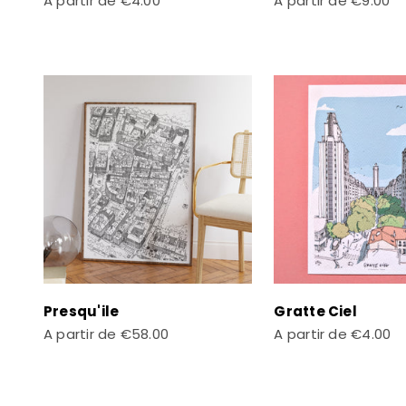
A partir de
€4.00
A partir de
€9.00
Presqu'ile
Gratte Ciel
Prix de vente
Prix de vente
A partir de
€58.00
A partir de
€4.00