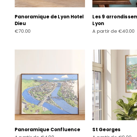
Panoramique de Lyon Hotel
Les 9 arrondisse
Dieu
Lyon
Prix de vente
Prix de vente
€70.00
A partir de
€40.00
Panoramique Confluence
St Georges
Prix de vente
Prix de vente