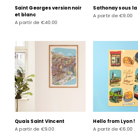
Saint Georges version noir
Sathonay sous la
et blanc
Prix de vente
A partir de
€9.00
Prix de vente
A partir de
€40.00
Quais Saint Vincent
Hello from Lyon !
Prix de vente
Prix de vente
A partir de
€9.00
A partir de
€6.00