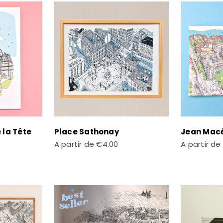
 la Tête
Place Sathonay
Jean Mac
Prix de vente
Prix de ven
A partir de
€4.00
A partir de