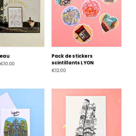
deau
Pack de stickers
scintillants LYON
te
€10.00
Prix de vente
€12.00