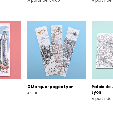
A partir de
€4.00
A partir de
3 Marque-pages Lyon
Palais de 
Lyon
Prix de vente
€7.00
Prix de ven
A partir de