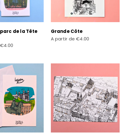
 parc de la Tête
Grande Côte
Prix de vente
A partir de
€4.00
te
€4.00