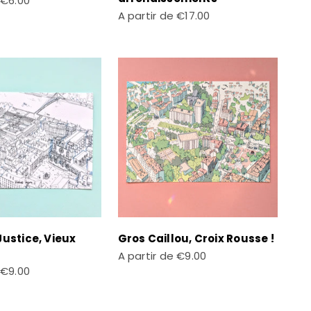
€6.00
Prix de vente
A partir de
€17.00
Justice, Vieux
Gros Caillou, Croix Rousse !
Prix de vente
A partir de
€9.00
te
€9.00