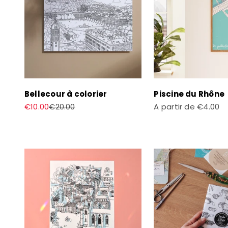
Bellecour à colorier
Piscine du Rhône
Prix de vente
Prix normal
Prix de vente
€10.00
€20.00
A partir de
€4.00