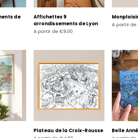
ments de
Affichettes 9
Monplaisi
arrondissements de Lyon
Prix de ven
A partir de
Prix de vente
A partir de
€9.00
Plateau de la Croix-Rousse
Belle Anné
Prix de vente
Prix de ven