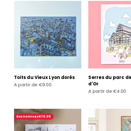
Toits du Vieux Lyon dorés
Serres du parc de
d'Or
Prix de vente
A partir de
€9.00
Prix de vente
A partir de
€4.00
Economisez
€10.00